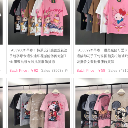
印
FA53900# 早春！韩系设计感蕾丝花边
FA53899# 早春！甜美减龄可爱
手缝字母卡通朱迪印花减龄休闲短袖T
通猫印花手工钉珠圆领宽松短袖T恤
恤 服裝批發女裝批發服飾貨源
裝批發女裝批發服飾貨源
件
Batch Price：￥62
Sales（3563）件
Batch Price：￥58
Sales（43