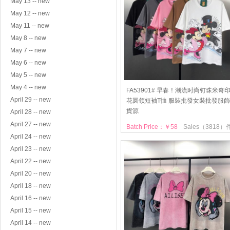
May 13 -- new
May 12 -- new
May 11 -- new
May 8 -- new
May 7 -- new
May 6 -- new
May 5 -- new
May 4 -- new
FA53901# 早春！潮流时尚钉珠米奇
April 29 -- new
花圆领短袖T恤 服裝批發女裝批發服飾
貨源
April 28 -- new
April 27 -- new
Batch Price：￥58
Sales（3818）
April 24 -- new
April 23 -- new
April 22 -- new
April 20 -- new
April 18 -- new
April 16 -- new
April 15 -- new
April 14 -- new