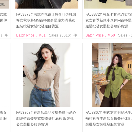
法式减
FA53873# 法式洋气设计感荷叶边针织
FA53872# 韩版卡其色V领
两件
衫女秋冬胖MM百搭修身显瘦大码毛衣
衣女春季新款小众休闲百搭显
服裝批發女裝批發服飾貨源
服裝批發女裝批發服飾貨源
63）件
Batch Price：￥61
Sales（3616）件
Batch Price：￥50
Sales
系淑女
FA53868# 春新款高品质坑条磨毛爱心
FA53867# 美式复古学院风
裙 服
刺绣链条镂空软糯修身打底衫 服裝批
袖衬衫春季新款百搭叠穿休闲
發女裝批發服飾貨源
裝批發女裝批發服飾貨源