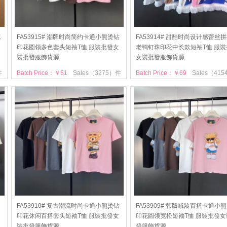
花
FA53915# 潮牌时尚简约卡通小熊烫钻
FA53914# 甜酷时尚设计感蕾丝
印花圆领多色套头短袖T恤 服裝批發女
老鸭钉珠印花中长款短袖T恤 服裝
裝批發服飾貨源
女裝批發服飾貨源
件
Batch Price：￥51
Sales（3275）件
Batch Price：￥69
Sales（41
FA53910# 复古潮流时尚卡通小熊烫钻
FA53909# 韩版减龄百搭卡通小
印花休闲百搭套头短袖T恤 服裝批發女
印花圆领宽松短袖T恤 服裝批發女
裝批發服飾貨源
發服飾貨源