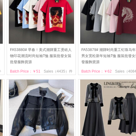
片
FA53880# 早春！美式潮牌重工烫砖人
FA53879# 潮牌时尚重工钉珠马
物印花潮流时尚短袖T恤 服裝批發女裝
男女宽松新年短袖T恤 服裝批發女
批發服飾貨源
發服飾貨源
件
Batch Price：￥51
Sales（4435）件
Batch Price：￥62
Sales（40