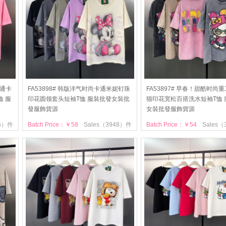
卡通卡
FA53898# 韩版洋气时尚卡通米妮钉珠
FA53897# 早春！甜酷时尚
 服
印花圆领套头短袖T恤 服裝批發女裝批
猫印花宽松百搭洗水短袖T恤 
發服飾貨源
女裝批發服飾貨源
15）件
Batch Price：￥58
Sales（3948）件
Batch Price：￥54
Sales