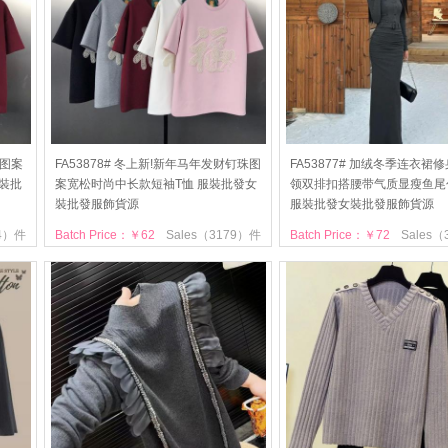
年图案
FA53878# 冬上新!新年马年发财钉珠图
FA53877# 加绒冬季连衣裙
裝批
案宽松时尚中长款短袖T恤 服裝批發女
领双排扣搭腰带气质显瘦鱼尾
裝批發服飾貨源
服裝批發女裝批發服飾貨源
84）件
Batch Price：￥62
Sales（3179）件
Batch Price：￥72
Sales