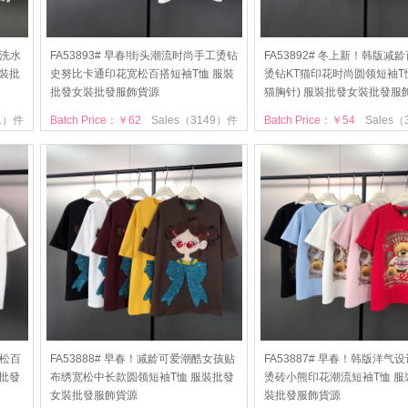
感洗水
FA53893# 早春!街头潮流时尚手工烫钻
FA53892# 冬上新！韩版减
裝批
史努比卡通印花宽松百搭短袖T恤 服裝
烫钻KT猫印花时尚圆领短袖T恤
批發女裝批發服飾貨源
猫胸针) 服裝批發女裝批發服
01）件
Batch Price：￥62
Sales（3149）件
Batch Price：￥54
Sales
宽松百
FA53888# 早春！减龄可爱潮酷女孩贴
FA53887# 早春！韩版洋气
批發
布绣宽松中长款圆领短袖T恤 服裝批發
烫砖小熊印花潮流短袖T恤 服
女裝批發服飾貨源
裝批發服飾貨源