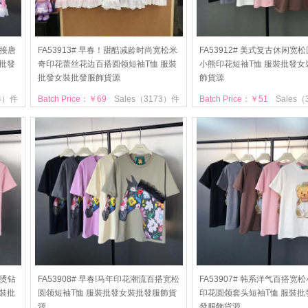
拼接唐
FA53913# 早春！甜酷减龄时尚宽松米
FA53912# 美式复古休闲宽
批發
奇印花蕾丝花边百搭圆领短袖T恤 服裝
小熊印花短袖T恤 服裝批發女
批發女裝批發服飾貨源
飾貨源
54）件
Batch Price：￥69
Sales（3173）件
Batch Price：￥51
Sales
熊烫钻
FA53908# 早春!马年印花潮流百搭宽松
FA53907# 韩系洋气百搭宽
裝批
圆领短袖T恤 服裝批發女裝批發服飾貨
印花圆领套头短袖T恤 服裝批
源
發服飾貨源