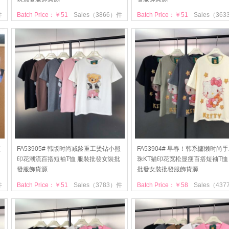
件
Batch Price：￥51
Sales（3866）件
Batch Price：￥51
Sales（36
领
FA53905# 韩版时尚减龄重工烫钻小熊
FA53904# 早春！韩系慵懒时尚
印花潮流百搭短袖T恤 服裝批發女裝批
珠KT猫印花宽松显瘦百搭短袖T恤
發服飾貨源
批發女裝批發服飾貨源
件
Batch Price：￥51
Sales（3783）件
Batch Price：￥58
Sales（43