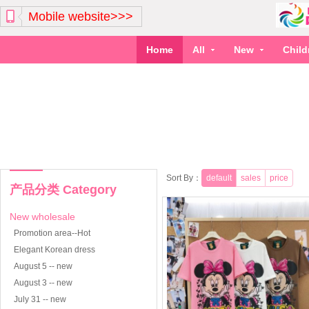
Mobile website>>>
Home
All
New
Chil
Sort By：
default
sales
price
产品分类 Category
New wholesale
Promotion area--Hot
Elegant Korean dress
August 5 -- new
August 3 -- new
July 31 -- new