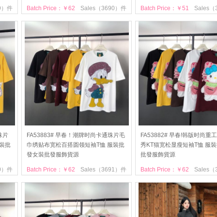
99）件
Batch Price：￥62
Sales（3690）件
Batch Price：￥51
Sales
珠片
FA53883# 早春！潮牌时尚卡通珠片毛
FA53882# 早春!韩版时尚
裝批
巾绣贴布宽松百搭圆领短袖T恤 服裝批
秀KT猫宽松显瘦短袖T恤 服
發女裝批發服飾貨源
批發服飾貨源
20）件
Batch Price：￥62
Sales（3691）件
Batch Price：￥62
Sales