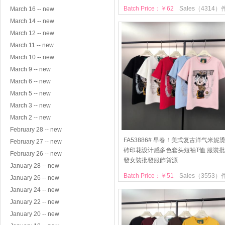
Batch Price：￥62
Sales（4314）
March 16 -- new
March 14 -- new
March 12 -- new
March 11 -- new
March 10 -- new
March 9 -- new
March 6 -- new
March 5 -- new
March 3 -- new
March 2 -- new
February 28 -- new
FA53886# 早春！美式复古洋气米妮
February 27 -- new
砖印花设计感多色套头短袖T恤 服裝批
February 26 -- new
發女裝批發服飾貨源
January 28 -- new
Batch Price：￥51
Sales（3553）
January 26 -- new
January 24 -- new
January 22 -- new
January 20 -- new