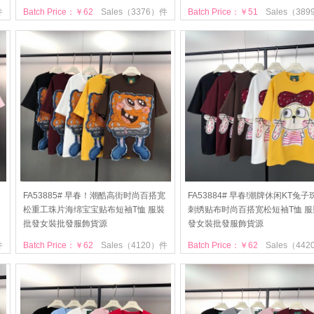
件
Batch Price：￥62
Sales（3376）件
Batch Price：￥51
Sales（38
烫
FA53885# 早春！潮酷高街时尚百搭宽
FA53884# 早春!潮牌休闲KT兔子
松重工珠片海绵宝宝贴布短袖T恤 服裝
刺绣贴布时尚百搭宽松短袖T恤 服
批發女裝批發服飾貨源
發女裝批發服飾貨源
件
Batch Price：￥62
Sales（4120）件
Batch Price：￥62
Sales（44