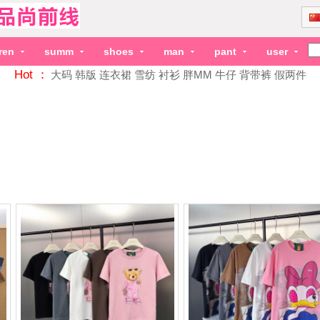
dren
summ
shoes
man
pant
user
Hot ：
大码
韩版
连衣裙
雪纺
衬衫
胖MM
牛仔
背带裤
假两件