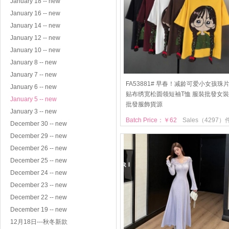
January 18 -- new
January 16 -- new
January 14 -- new
January 12 -- new
January 10 -- new
January 8 -- new
January 7 -- new
FA53881# 早春！减龄可爱小女孩珠
January 6 -- new
贴布绣宽松圆领短袖T恤 服裝批發女裝
January 5 -- new
批發服飾貨源
January 3 -- new
Batch Price：￥62
Sales（4297）
December 30 -- new
December 29 -- new
December 26 -- new
December 25 -- new
December 24 -- new
December 23 -- new
December 22 -- new
December 19 -- new
12月18日---秋冬新款