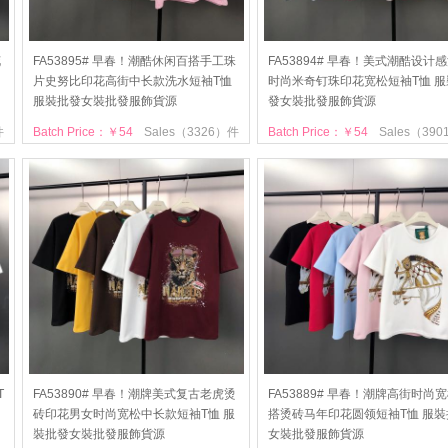
花
FA53895# 早春！潮酷休闲百搭手工珠
FA53894# 早春！美式潮酷设计
片史努比印花高街中长款洗水短袖T恤
时尚米奇钉珠印花宽松短袖T恤 服
服裝批發女裝批發服飾貨源
發女裝批發服飾貨源
件
Batch Price：￥54
Sales（3326）件
Batch Price：￥54
Sales（39
T
FA53890# 早春！潮牌美式复古老虎烫
FA53889# 早春！潮牌高街时尚
砖印花男女时尚宽松中长款短袖T恤 服
搭烫砖马年印花圆领短袖T恤 服裝
裝批發女裝批發服飾貨源
女裝批發服飾貨源