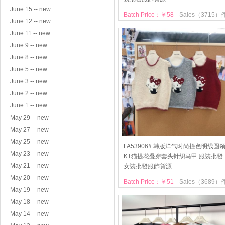
June 15 -- new
Batch Price：￥58
Sales（3715）
June 12 -- new
June 11 -- new
June 9 -- new
June 8 -- new
June 5 -- new
June 3 -- new
June 2 -- new
June 1 -- new
May 29 -- new
May 27 -- new
May 25 -- new
FA53906# 韩版洋气时尚撞色明线圆
May 23 -- new
KT猫提花叠穿套头针织马甲 服裝批發
May 21 -- new
女裝批發服飾貨源
May 20 -- new
Batch Price：￥51
Sales（3689）
May 19 -- new
May 18 -- new
May 14 -- new