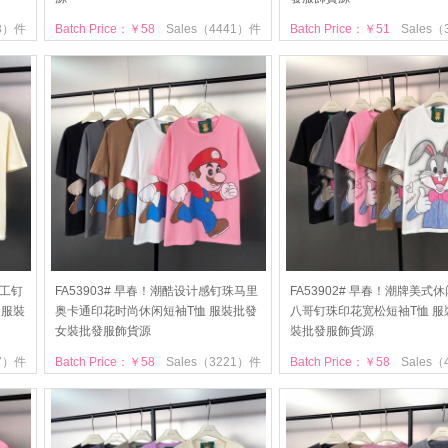
33）件
Batch Price：￥58
Sales（4441）件
Batch Price：￥51
Sales
手工钉
FA53903# 早春！潮酷设计感钉珠马里
FA53902# 早春！潮牌美式
 服裝
奥卡通印花时尚休闲短袖T恤 服裝批發
八哥钉珠印花宽松短袖T恤 服
女裝批發服飾貨源
裝批發服飾貨源
77）件
Batch Price：￥58
Sales（3221）件
Batch Price：￥58
Sales