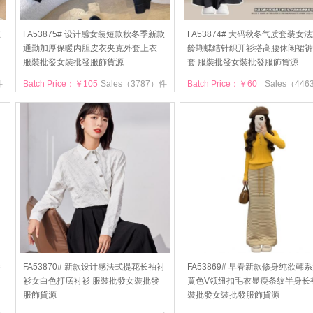
丝
FA53875# 设计感女装短款秋冬季新款
FA53874# 大码秋冬气质套装女
通勤加厚保暖内胆皮衣夹克外套上衣
龄蝴蝶结针织开衫搭高腰休闲裙裤
服裝批發女裝批發服飾貨源
套 服裝批發女裝批發服飾貨源
件
Batch Price：￥105
Sales（3787）件
Batch Price：￥60
Sales（44
衫
FA53870# 新款设计感法式提花长袖衬
FA53869# 早春新款修身纯欲韩
衫女白色打底衬衫 服裝批發女裝批發
黄色V领纽扣毛衣显瘦条纹半身长
服飾貨源
裝批發女裝批發服飾貨源